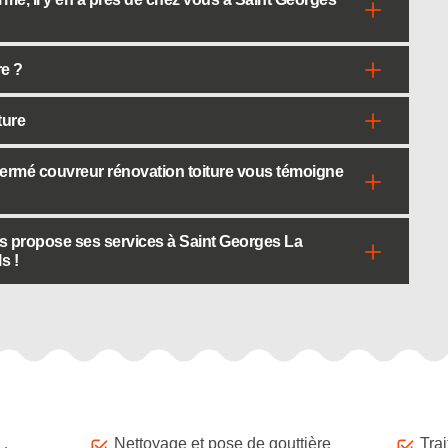
re ?
ture
Fermé couvreur rénovation toiture vous témoigne
s propose ses services à Saint Georges La
s !
Nettoyage et pose de gouttière
Tra