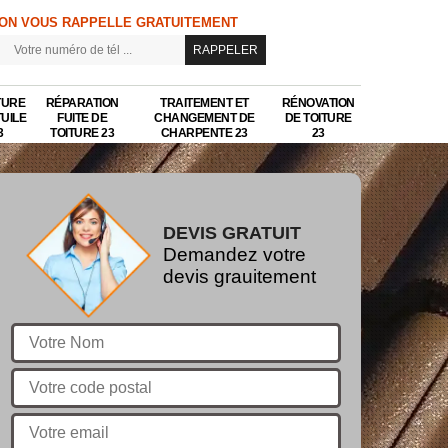
ON VOUS RAPPELLE GRATUITEMENT
TURE
RÉPARATION
TRAITEMENT ET
RÉNOVATION
TUILE
FUITE DE
CHANGEMENT DE
DE TOITURE
3
TOITURE 23
CHARPENTE 23
23
DEVIS GRATUIT
Demandez votre
devis grauitement