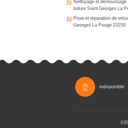
Nettoyage et démoussage
toiture Saint Georges La 
Pose et réparation de velu
Georges La Pouge 23250
indisponible
©20