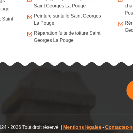
 de
Saint Georges La Pouge
cha
Pouge
Pou
Peinture sur tuile Saint Georges
x Saint
La Pouge
Rén
Geo
Réparation fuite de toiture Saint
Georges La Pouge
24 - 2026 Tout droit réservé |
Mentions légales
-
Contactez-