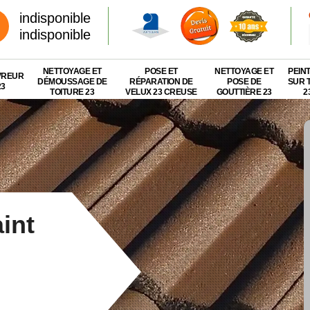
indisponible
indisponible
NETTOYAGE ET
POSE ET
NETTOYAGE ET
PEIN
VREUR
DÉMOUSSAGE DE
RÉPARATION DE
POSE DE
SUR 
23
TOITURE 23
VELUX 23 CREUSE
GOUTTIÈRE 23
2
int