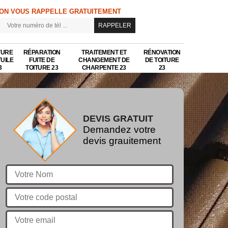
ON VOUS RAPPELLE GRATUITEMENT
TURE
RÉPARATION
TRAITEMENT ET
RÉNOVATION
TUILE
FUITE DE
CHANGEMENT DE
DE TOITURE
3
TOITURE 23
CHARPENTE 23
23
DEVIS GRATUIT
Demandez votre
devis grauitement