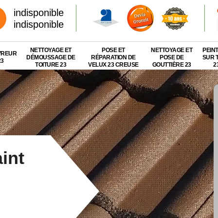
indisponible
indisponible
NETTOYAGE ET
POSE ET
NETTOYAGE ET
PEIN
VREUR
DÉMOUSSAGE DE
RÉPARATION DE
POSE DE
SUR 
23
TOITURE 23
VELUX 23 CREUSE
GOUTTIÈRE 23
2
int