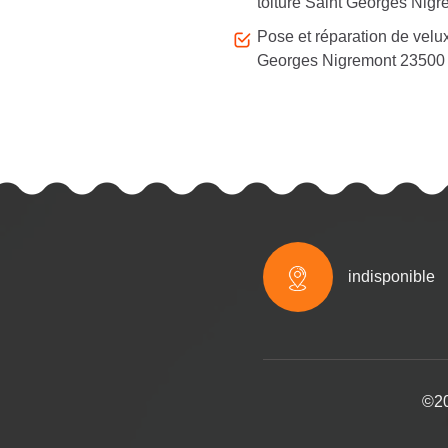
toiture Saint Georges Nig
Pose et réparation de velu
Georges Nigremont 23500
indisponible
©20