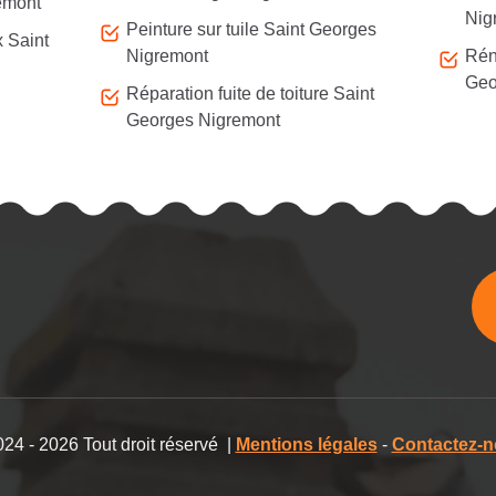
remont
Nig
Peinture sur tuile Saint Georges
x Saint
Nigremont
Rén
Geo
Réparation fuite de toiture Saint
Georges Nigremont
24 - 2026 Tout droit réservé |
Mentions légales
-
Contactez-