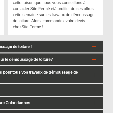
cette raison que nous vous conseillons à
contacter Site Fermé età profiter de ses offres
cette semaine sur les travaux de démoussage
de toiture. Alors, commandez votre devis
chezSite Fermé !
ssage de toiture !
pour le démoussage de toiture?
nel pour tous vos travaux de démoussage de
ture Colondannes