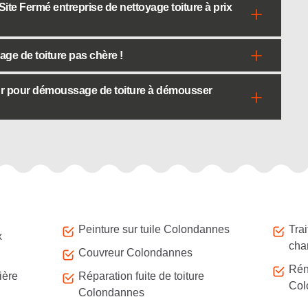
ite Fermé entreprise de nettoyage toiture à prix
ge de toiture pas chère !
ur pour démoussage de toiture à démousser
Peinture sur tuile Colondannes
Tra
x
cha
Couvreur Colondannes
Rén
ière
Réparation fuite de toiture
Col
Colondannes