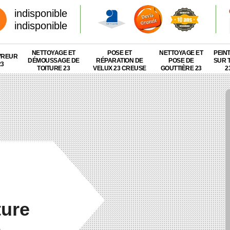
indisponible
indisponible
NETTOYAGE ET
POSE ET
NETTOYAGE ET
PEIN
VREUR
DÉMOUSSAGE DE
RÉPARATION DE
POSE DE
SUR 
23
TOITURE 23
VELUX 23 CREUSE
GOUTTIÈRE 23
2
ture