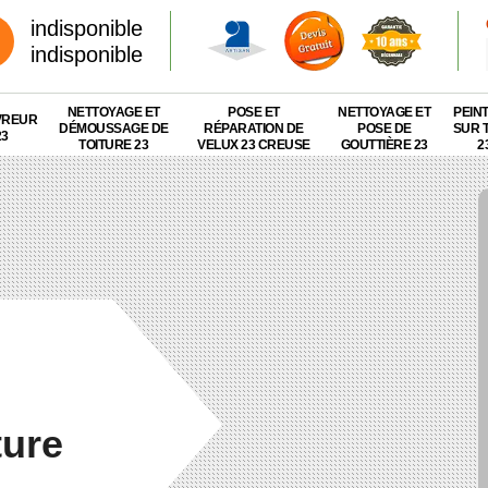
indisponible
indisponible
NETTOYAGE ET
POSE ET
NETTOYAGE ET
PEIN
VREUR
DÉMOUSSAGE DE
RÉPARATION DE
POSE DE
SUR 
23
TOITURE 23
VELUX 23 CREUSE
GOUTTIÈRE 23
2
ture