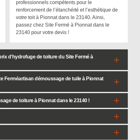
professionnels compétents pour le
renforcement de l’étanchéité et l’esthétique de
votre toit à Pionnat dans le 23140. Ainsi,
passez chez Site Fermé à Pionnat dans le
23140 pour votre devis !
rix d’hydrofuge de toiture du Site Fermé à
te Ferméartisan démoussage de tuile à Pionnat
age de toiture à Pionnat dans le 23140 !