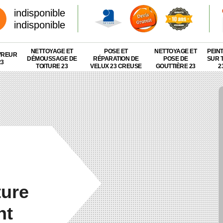
indisponible
indisponible
NETTOYAGE ET
POSE ET
NETTOYAGE ET
PEIN
VREUR
DÉMOUSSAGE DE
RÉPARATION DE
POSE DE
SUR 
23
TOITURE 23
VELUX 23 CREUSE
GOUTTIÈRE 23
2
ture
nt