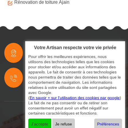
Rénovation de toiture Ajain
Votre Artisan respecte votre vie privée
indisponible
Pour offrir les meilleures expériences, nous
utilisons des technologies telles que les cookies
pour stocker et/ou accéder aux informations des
indisponible
appareils. Le fait de consentir à ces technologies
nous permettra de traiter des données telles que le
indisponible
comportement de navigation. Les informations
relatives à votre utilisation du site sont partagées
avec Google.
(
En savoir + sur l'utilisation des cookies par google
)
Le fait de ne pas consentir ou de retirer son
consentement peut avoir un effet négatif sur
certaines caractéristiques et fonctions.
©2024 - 2026 Tout droit réservé
Mentions légales
-
Contactez-nous
J'accepte
Je refuse
Préférences