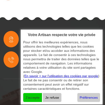
Votre Artisan respecte votre vie privée
indisponible
Pour offrir les meilleures expériences, nous
utilisons des technologies telles que les cookies
pour stocker et/ou accéder aux informations des
indisponible
appareils. Le fait de consentir à ces technologies
nous permettra de traiter des données telles que le
indisponible
comportement de navigation. Les informations
relatives à votre utilisation du site sont partagées
avec Google.
(
En savoir + sur l'utilisation des cookies par google
)
Le fait de ne pas consentir ou de retirer son
consentement peut avoir un effet négatif sur
certaines caractéristiques et fonctions.
©2024 - 2026 Tout droit réservé
Mentions légales
-
Contactez-nous
J'accepte
Je refuse
Préférences