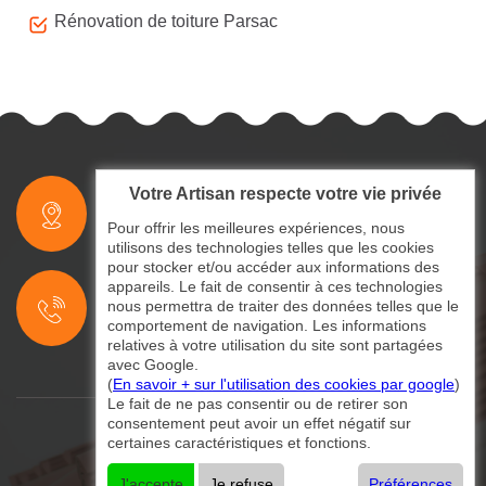
Rénovation de toiture Parsac
Votre Artisan respecte votre vie privée
indisponible
Pour offrir les meilleures expériences, nous
utilisons des technologies telles que les cookies
pour stocker et/ou accéder aux informations des
indisponible
appareils. Le fait de consentir à ces technologies
nous permettra de traiter des données telles que le
indisponible
comportement de navigation. Les informations
relatives à votre utilisation du site sont partagées
avec Google.
(
En savoir + sur l'utilisation des cookies par google
)
Le fait de ne pas consentir ou de retirer son
consentement peut avoir un effet négatif sur
certaines caractéristiques et fonctions.
©2024 - 2026 Tout droit réservé
Mentions légales
-
Contactez-nous
J'accepte
Je refuse
Préférences