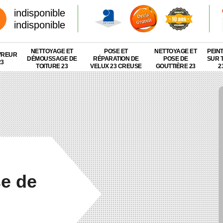
indisponible
indisponible
NETTOYAGE ET
POSE ET
NETTOYAGE ET
PEIN
VREUR
DÉMOUSSAGE DE
RÉPARATION DE
POSE DE
SUR 
23
TOITURE 23
VELUX 23 CREUSE
GOUTTIÈRE 23
2
se de