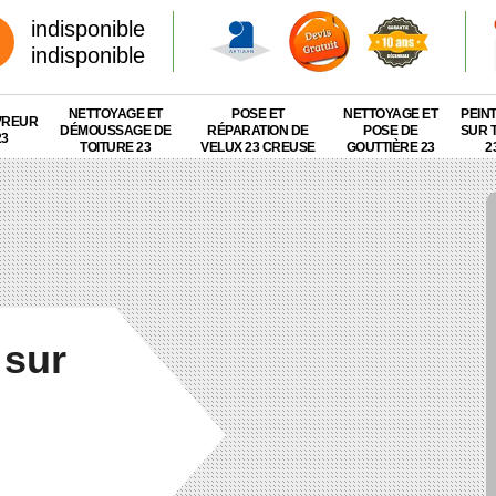
indisponible
indisponible
NETTOYAGE ET
POSE ET
NETTOYAGE ET
PEIN
VREUR
DÉMOUSSAGE DE
RÉPARATION DE
POSE DE
SUR 
23
TOITURE 23
VELUX 23 CREUSE
GOUTTIÈRE 23
2
 sur