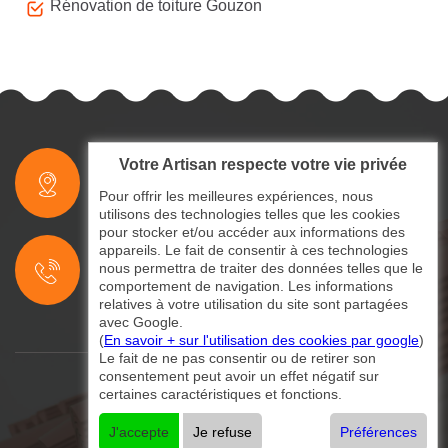
Rénovation de toiture Gouzon
Votre Artisan respecte votre vie privée
indisponible
Pour offrir les meilleures expériences, nous
utilisons des technologies telles que les cookies
pour stocker et/ou accéder aux informations des
indisponible
appareils. Le fait de consentir à ces technologies
nous permettra de traiter des données telles que le
indisponible
comportement de navigation. Les informations
relatives à votre utilisation du site sont partagées
avec Google.
(
En savoir + sur l'utilisation des cookies par google
)
Le fait de ne pas consentir ou de retirer son
consentement peut avoir un effet négatif sur
certaines caractéristiques et fonctions.
©2024 - 2026 Tout droit réservé
Mentions légales
-
Contactez-nous
J'accepte
Je refuse
Préférences