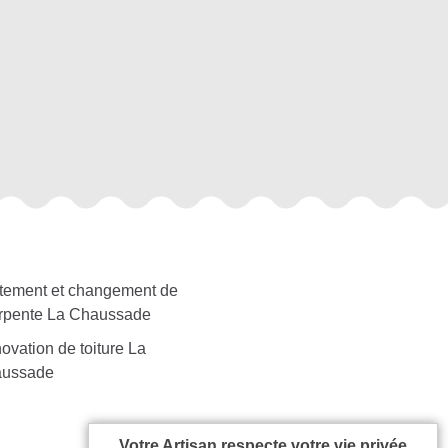
itement et changement de
rpente La Chaussade
ovation de toiture La
ussade
Votre Artisan respecte votre vie privée