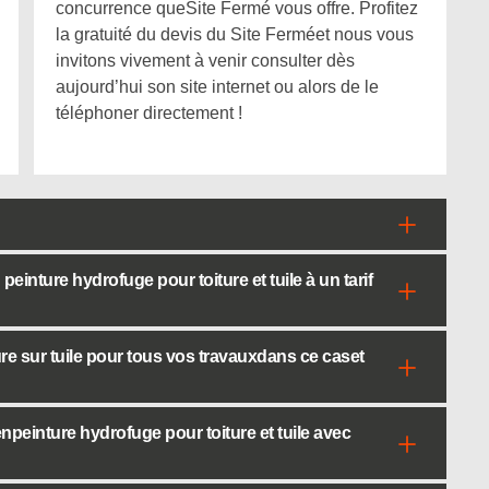
concurrence queSite Fermé vous offre. Profitez
la gratuité du devis du Site Ferméet nous vous
invitons vivement à venir consulter dès
aujourd’hui son site internet ou alors de le
téléphoner directement !
einture hydrofuge pour toiture et tuile à un tarif
ure sur tuile pour tous vos travauxdans ce caset
peinture hydrofuge pour toiture et tuile avec