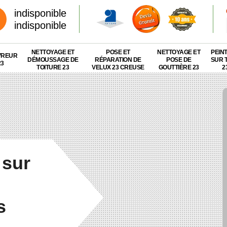
indisponible
indisponible
NETTOYAGE ET
POSE ET
NETTOYAGE ET
PEIN
VREUR
DÉMOUSSAGE DE
RÉPARATION DE
POSE DE
SUR 
23
TOITURE 23
VELUX 23 CREUSE
GOUTTIÈRE 23
2
 sur
s