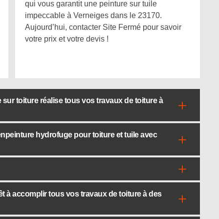
qui vous garantit une peinture sur tuile
impeccable à Verneiges dans le 23170.
Aujourd’hui, contacter Site Fermé pour savoir
votre prix et votre devis !
ur toiture réalise tous vos travaux de toiture à
peinture hydrofuge pour toiture et tuile avec
rêt à accomplir tous vos travaux de toiture à des