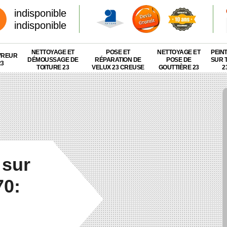
indisponible
indisponible
NETTOYAGE ET
POSE ET
NETTOYAGE ET
PEIN
VREUR
DÉMOUSSAGE DE
RÉPARATION DE
POSE DE
SUR 
23
TOITURE 23
VELUX 23 CREUSE
GOUTTIÈRE 23
2
 sur
70: