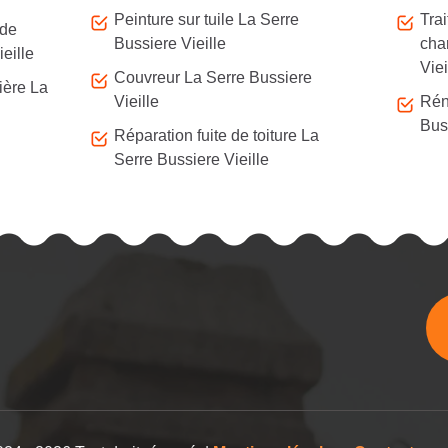
Peinture sur tuile La Serre
Tra
 de
Bussiere Vieille
cha
eille
Viei
Couvreur La Serre Bussiere
ière La
Vieille
Rén
Buss
Réparation fuite de toiture La
Serre Bussiere Vieille