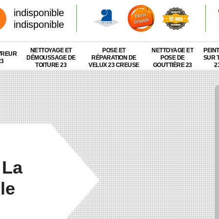
indisponible
indisponible
NETTOYAGE ET
POSE ET
NETTOYAGE ET
PEIN
VREUR
DÉMOUSSAGE DE
RÉPARATION DE
POSE DE
SUR 
23
TOITURE 23
VELUX 23 CREUSE
GOUTTIÈRE 23
2
 La
le