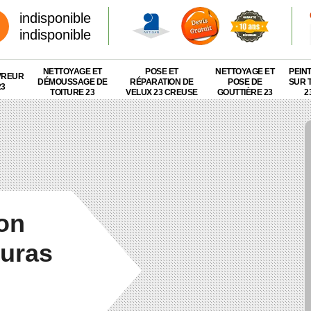
indisponible
indisponible
NETTOYAGE ET
POSE ET
NETTOYAGE ET
PEIN
VREUR
DÉMOUSSAGE DE
RÉPARATION DE
POSE DE
SUR 
23
TOITURE 23
VELUX 23 CREUSE
GOUTTIÈRE 23
2
ion
zuras