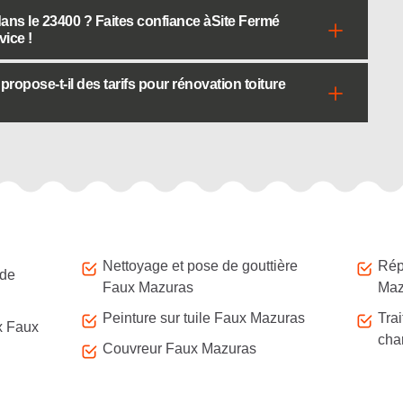
dans le 23400 ? Faites confiance àSite Fermé
vice !
opose-t-il des tarifs pour rénovation toiture
Nettoyage et pose de gouttière
Répa
 de
Faux Mazuras
Maz
Peinture sur tuile Faux Mazuras
Tra
x Faux
cha
Couvreur Faux Mazuras