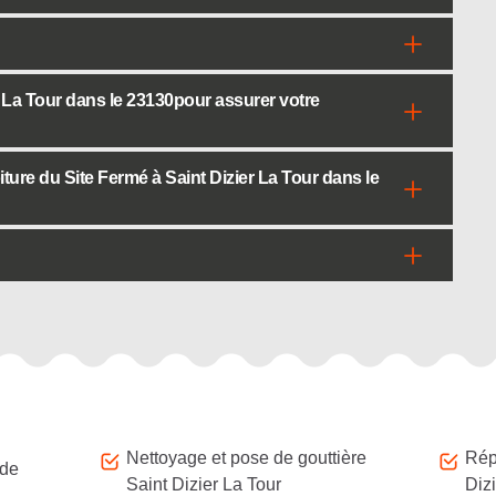
r La Tour dans le 23130pour assurer votre
ture du Site Fermé à Saint Dizier La Tour dans le
Nettoyage et pose de gouttière
Répa
 de
Saint Dizier La Tour
Dizi