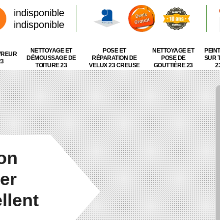
indisponible
indisponible
NETTOYAGE ET
POSE ET
NETTOYAGE ET
PEIN
VREUR
DÉMOUSSAGE DE
RÉPARATION DE
POSE DE
SUR 
23
TOITURE 23
VELUX 23 CREUSE
GOUTTIÈRE 23
2
ion
ier
llent