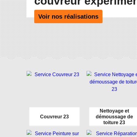
couvreur expérime
Voir nos réalisations
Nettoyage et
Couvreur 23
démoussage de
toiture 23