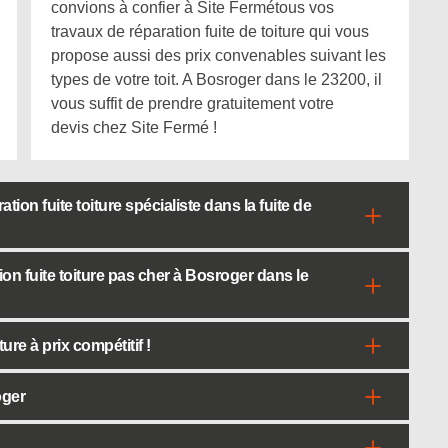
convions à confier à Site Fermétous vos
travaux de réparation fuite de toiture qui vous
propose aussi des prix convenables suivant les
types de votre toit. A Bosroger dans le 23200, il
vous suffit de prendre gratuitement votre
devis chez Site Fermé !
tion fuite toiture spécialiste dans la fuite de
n fuite toiture pas cher à Bosroger dans le
ure à prix compétitif !
oger