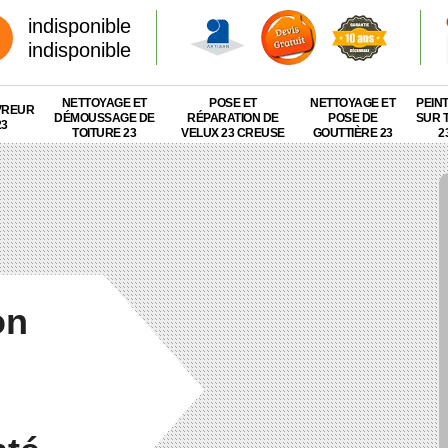
indisponible
indisponible
NETTOYAGE ET
POSE ET
NETTOYAGE ET
PEIN
VREUR
DÉMOUSSAGE DE
RÉPARATION DE
POSE DE
SUR 
23
TOITURE 23
VELUX 23 CREUSE
GOUTTIÈRE 23
2
on