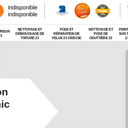
indisponible
indisponible
NETTOYAGE ET
POSE ET
NETTOYAGE ET
PEIN
VREUR
DÉMOUSSAGE DE
RÉPARATION DE
POSE DE
SUR 
23
TOITURE 23
VELUX 23 CREUSE
GOUTTIÈRE 23
2
on
nic