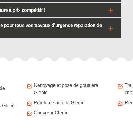
ure à prix compétitif !
re pour tous vos travaux d’urgence réparation de
Nettoyage et pose de gouttière
Tra
 de
Glenic
cha
Peinture sur tuile Glenic
Rén
x Glenic
Couvreur Glenic