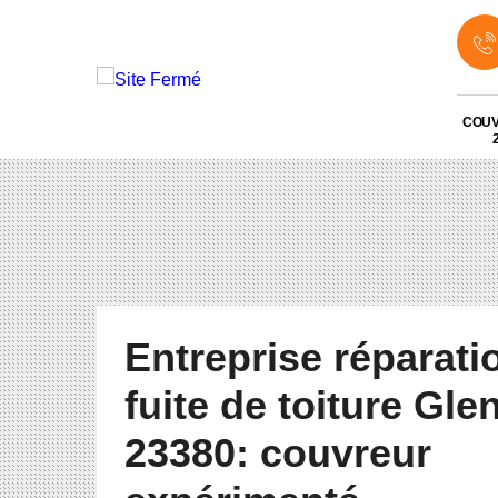
COU
Entreprise réparati
fuite de toiture Gle
23380: couvreur