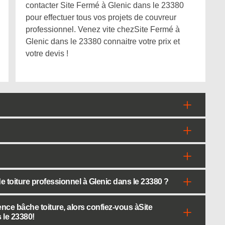
contacter Site Fermé à Glenic dans le 23380
pour effectuer tous vos projets de couvreur
professionnel. Venez vite chezSite Fermé à
Glenic dans le 23380 connaitre votre prix et
votre devis !
 toiture professionnel à Glenic dans le 23380 ?
ence bâche toiture, alors confiez-vous àSite
 le 23380!