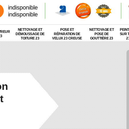
indisponible
indisponible
NETTOYAGE ET
POSE ET
NETTOYAGE ET
PEIN
VREUR
DÉMOUSSAGE DE
RÉPARATION DE
POSE DE
SUR 
23
TOITURE 23
VELUX 23 CREUSE
GOUTTIÈRE 23
2
on
t