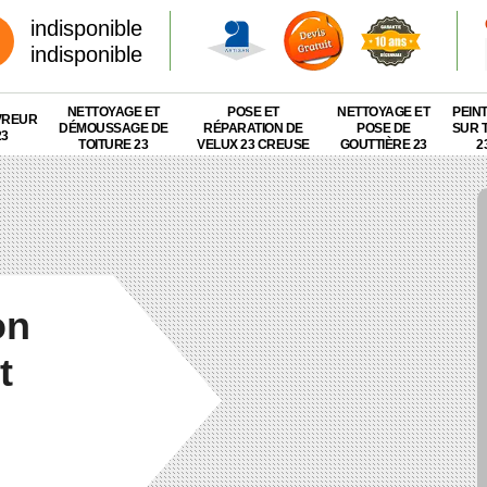
indisponible
indisponible
NETTOYAGE ET
POSE ET
NETTOYAGE ET
PEIN
VREUR
DÉMOUSSAGE DE
RÉPARATION DE
POSE DE
SUR 
23
TOITURE 23
VELUX 23 CREUSE
GOUTTIÈRE 23
2
on
t