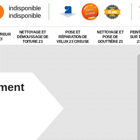
indisponible
indisponible
NETTOYAGE ET
POSE ET
NETTOYAGE ET
PEIN
VREUR
DÉMOUSSAGE DE
RÉPARATION DE
POSE DE
SUR 
23
TOITURE 23
VELUX 23 CREUSE
GOUTTIÈRE 23
2
ement