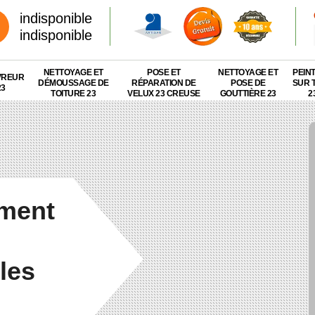
indisponible
indisponible
NETTOYAGE ET
POSE ET
NETTOYAGE ET
PEIN
VREUR
DÉMOUSSAGE DE
RÉPARATION DE
POSE DE
SUR 
23
TOITURE 23
VELUX 23 CREUSE
GOUTTIÈRE 23
2
ement
les