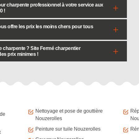
our charpente professionnel à votre service aux
0 !
us offre les prix les moins chers pour tous
 charpente ? Site Fermé charpentier
 des prix minimes !
Nettoyage et pose de gouttière
Répa
 de
Nouzerolles
Nou
Peinture sur tuile Nouzerolles
Rén
x