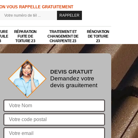
ON VOUS RAPPELLE GRATUITEMENT
TURE
RÉPARATION
TRAITEMENT ET
RÉNOVATION
TUILE
FUITE DE
CHANGEMENT DE
DE TOITURE
3
TOITURE 23
CHARPENTE 23
23
DEVIS GRATUIT
Demandez votre
devis grauitement