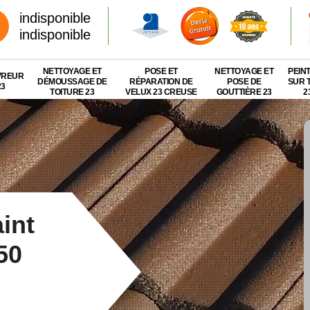
indisponible
indisponible
NETTOYAGE ET
POSE ET
NETTOYAGE ET
PEIN
VREUR
DÉMOUSSAGE DE
RÉPARATION DE
POSE DE
SUR 
23
TOITURE 23
VELUX 23 CREUSE
GOUTTIÈRE 23
2
int
50