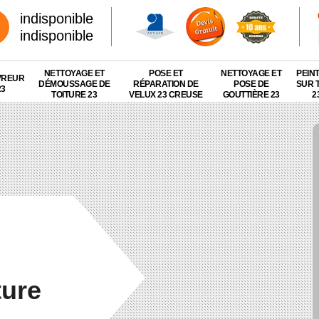
indisponible
indisponible
NETTOYAGE ET
POSE ET
NETTOYAGE ET
PEIN
VREUR
DÉMOUSSAGE DE
RÉPARATION DE
POSE DE
SUR 
23
TOITURE 23
VELUX 23 CREUSE
GOUTTIÈRE 23
2
ture