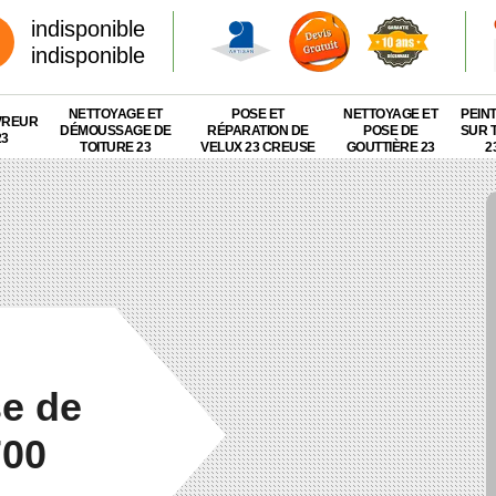
indisponible
indisponible
NETTOYAGE ET
POSE ET
NETTOYAGE ET
PEIN
VREUR
DÉMOUSSAGE DE
RÉPARATION DE
POSE DE
SUR 
23
TOITURE 23
VELUX 23 CREUSE
GOUTTIÈRE 23
2
se de
700