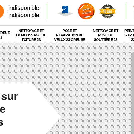
indisponible
indisponible
NETTOYAGE ET
POSE ET
NETTOYAGE ET
PEIN
VREUR
DÉMOUSSAGE DE
RÉPARATION DE
POSE DE
SUR 
23
TOITURE 23
VELUX 23 CREUSE
GOUTTIÈRE 23
2
 sur
ge
s