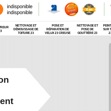
indisponible
indisponible
NETTOYAGE ET
POSE ET
NETTOYAGE ET
PEIN
VREUR
DÉMOUSSAGE DE
RÉPARATION DE
POSE DE
SUR 
23
TOITURE 23
VELUX 23 CREUSE
GOUTTIÈRE 23
2
ion
lent