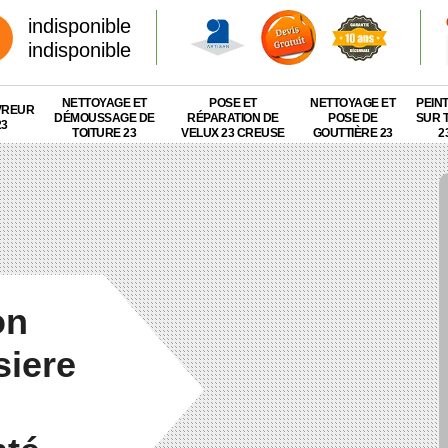
indisponible
indisponible
NETTOYAGE ET
POSE ET
NETTOYAGE ET
PEIN
VREUR
DÉMOUSSAGE DE
RÉPARATION DE
POSE DE
SUR 
23
TOITURE 23
VELUX 23 CREUSE
GOUTTIÈRE 23
2
on
siere